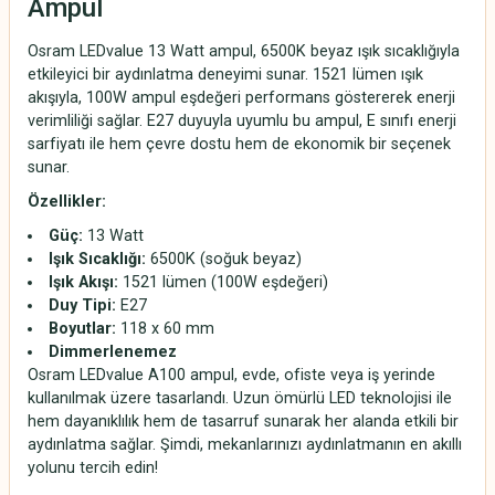
Ampul
Osram LEDvalue 13 Watt ampul, 6500K beyaz ışık sıcaklığıyla
etkileyici bir aydınlatma deneyimi sunar. 1521 lümen ışık
akışıyla, 100W ampul eşdeğeri performans göstererek enerji
verimliliği sağlar. E27 duyuyla uyumlu bu ampul, E sınıfı enerji
sarfiyatı ile hem çevre dostu hem de ekonomik bir seçenek
sunar.
Özellikler:
Güç:
13 Watt
Işık Sıcaklığı:
6500K (soğuk beyaz)
Işık Akışı:
1521 lümen (100W eşdeğeri)
Duy Tipi:
E27
Boyutlar:
118 x 60 mm
Dimmerlenemez
Osram LEDvalue A100 ampul, evde, ofiste veya iş yerinde
kullanılmak üzere tasarlandı. Uzun ömürlü LED teknolojisi ile
hem dayanıklılık hem de tasarruf sunarak her alanda etkili bir
aydınlatma sağlar. Şimdi, mekanlarınızı aydınlatmanın en akıllı
yolunu tercih edin!