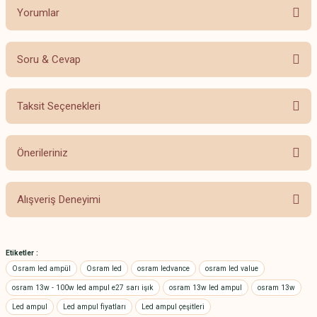
Yorumlar
Soru & Cevap
Bu ürüne ilk yorumu siz yapın!
Taksit Seçenekleri
Yorum Yaz
Ürün hakkında henüz soru sorulmamış.
Önerileriniz
Soru Sor
Bu ürünün fiyat bilgisi, resim, ürün açıklamalarında ve diğer konularda
Alışveriş Deneyimi
yetersiz gördüğünüz noktaları öneri formunu kullanarak tarafımıza
iletebilirsiniz.
Görüş ve önerileriniz için teşekkür ederiz.
Hızlı sevkiyat
Etiketler :
A... A... | 27/12/2024
Ürün resmi kalitesiz, bozuk veya görüntülenemiyor.
Osram led ampül
Osram led
osram ledvance
osram led value
Ürün açıklamasında eksik bilgiler bulunuyor.
osram 13w - 100w led ampul e27 sarı işık
osram 13w led ampul
osram 13w
Güvenilir ve profesyonel
Led ampul
Ürün bilgilerinde hatalar bulunuyor.
Led ampul fiyatları
Led ampul çeşitleri