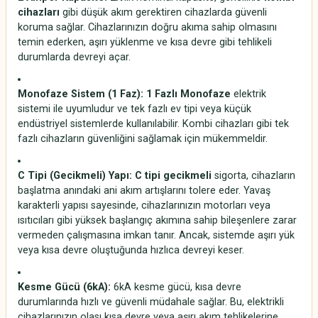
cihazları
gibi düşük akım gerektiren cihazlarda güvenli
koruma sağlar. Cihazlarınızın doğru akıma sahip olmasını
temin ederken, aşırı yüklenme ve kısa devre gibi tehlikeli
durumlarda devreyi açar.
Monofaze Sistem (1 Faz):
1 Fazlı Monofaze
elektrik
sistemi ile uyumludur ve tek fazlı ev tipi veya küçük
endüstriyel sistemlerde kullanılabilir. Kombi cihazları gibi tek
fazlı cihazların güvenliğini sağlamak için mükemmeldir.
C Tipi (Gecikmeli) Yapı:
C tipi gecikmeli
sigorta, cihazların
başlatma anındaki ani akım artışlarını tolere eder. Yavaş
karakterli yapısı sayesinde, cihazlarınızın motorları veya
ısıtıcıları gibi yüksek başlangıç akımına sahip bileşenlere zarar
vermeden çalışmasına imkan tanır. Ancak, sistemde aşırı yük
veya kısa devre oluştuğunda hızlıca devreyi keser.
Kesme Gücü (6kA):
6kA kesme gücü, kısa devre
durumlarında hızlı ve güvenli müdahale sağlar. Bu, elektrikli
cihazlarınızın olası kısa devre veya aşırı akım tehlikelerine