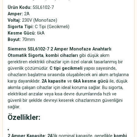
Ürün Kodu:
5SL6102-7
Amper:
2A
Voltaj:
230V (Monofaze)
Sigorta Tipi:
C Tipi (Gecikmeli)
Kesme Gücü:
6kA
Boyut:
70mm
Siemens 5SL6102-7 2 Amper Monofaze Anahtarlı
Otomatik Sigorta
,
kombi cihazları
gibi düşük akım
gerektiren elektrikli cihazlar için özel olarak tasarlanmış bir
güvenlik çözümüdür.
C tipi gecikmeli
yapısı sayesinde,
cihazların başlatma sırasında oluşabilecek ani akım artışlarına
karşı dayanıklıdır.
2A kapasite
ve
6kA kesme gücü
ile, düşük
akımla çalışan cihazlar için ideal koruma sağlar. Bu sigorta,
elektriksel arızalar veya kısa devre durumlarında hızlı ve
güvenli bir şekilde devreyi keserek cihazlarınızın güvenliğini
sağlar.
Özellikler:
2 Amper Kapasite:
2A
'lik nominal kapasite, genellikle
kombi