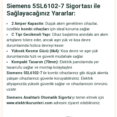
Siemens 5SL6102-7 Sigortası ile
Sağlayacağınız Yararlar:
2 Amper Kapasite:
Düşük akım gerektiren cihazlar,
özellikle
kombi cihazları
için ideal koruma sağlar.
C Tipi Gecikmeli Yapı:
Cihaz başlatma anındaki ani akım
artışlarını tolere eder, ancak aşırı yük ve kısa devre
durumlarında hızlıca devreyi keser.
Yüksek Kesme Gücü (6kA):
Kısa devre ve aşırı yük
durumlarında hızlı ve güvenli müdahale sağlar.
Kompakt Tasarım (70mm):
Elektrik panolarında yer
tasarrufu sağlar ve montajı kolaylaştırır.
Siemens 5SL6102-7
ile kombi cihazlarınız gibi düşük akımla
çalışan cihazlarınızı güvenle koruyabilirsiniz. Elektrik
altyapınızda yüksek güvenlik sağlar ve cihazlarınızın ömrünü
uzatır.
Siemens Anahtarlı Otomatik Sigorta
'yı temin etmek için
www
.elektrikurunleri
.com
adresini ziyaret edebilirsiniz.