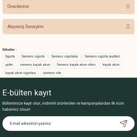
Önerileriniz
Soru Sor
Bu ürünün fiyat bilgisi, resim, ürün açıklamalarında ve diğer konularda
Alışveriş Deneyimi
yetersiz gördüğünüz noktaları öneri formunu kullanarak tarafımıza
iletebilirsiniz.
Görüş ve önerileriniz için teşekkür ederiz.
Hızlı sevkiyat
Etiketler :
A... A... | 27/12/2024
Ürün resmi kalitesiz, bozuk veya görüntülenemiyor.
Sigorta
Siemens sigorta
Siemens sigortalar
Siemens sigorta çeşitleri
Ürün açıklamasında eksik bilgiler bulunuyor.
şalter
siemens kaçak akım
Siemens kaçak akım rölesi
kaçak akım
Güvenilir ve profesyonel
kaçak akım sigortası
Ürün bilgilerinde hatalar bulunuyor.
siemens röle
firma
Ürün fiyatı diğer sitelerden daha pahalı.
Halil Kırbaş | 05/12/2024
E-bülten
kayıt
Bu ürüne benzer farklı alternatifler olmalı.
Bültenimize kayıt olun, indirimli ürünlerden ve kampanyalardan ilk sizin
Aldığım malzemelerin
haberiniz olsun!
tamamından memnunum
kaliteli ve fiyatları uygun
K... E... | 18/11/2024
Gönder