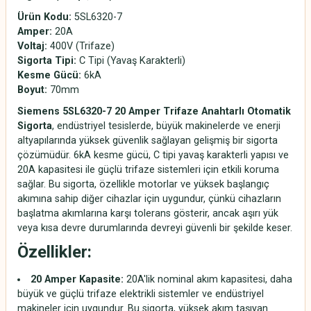
Ürün Kodu:
5SL6320-7
Amper:
20A
Voltaj:
400V (Trifaze)
Sigorta Tipi:
C Tipi (Yavaş Karakterli)
Kesme Gücü:
6kA
Boyut:
70mm
Siemens 5SL6320-7 20 Amper Trifaze Anahtarlı Otomatik
Sigorta
, endüstriyel tesislerde, büyük makinelerde ve enerji
altyapılarında yüksek güvenlik sağlayan gelişmiş bir sigorta
çözümüdür. 6kA kesme gücü, C tipi yavaş karakterli yapısı ve
20A kapasitesi ile güçlü trifaze sistemleri için etkili koruma
sağlar. Bu sigorta, özellikle motorlar ve yüksek başlangıç
akımına sahip diğer cihazlar için uygundur, çünkü cihazların
başlatma akımlarına karşı tolerans gösterir, ancak aşırı yük
veya kısa devre durumlarında devreyi güvenli bir şekilde keser.
Özellikler:
20 Amper Kapasite:
20A'lik nominal akım kapasitesi, daha
büyük ve güçlü trifaze elektrikli sistemler ve endüstriyel
makineler için uygundur. Bu sigorta, yüksek akım taşıyan