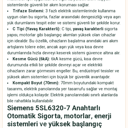
sistemlerde güvenli bir akım koruması sağlar.
Trifaze Sistemi:
3 fazlı elektrik sistemlerinde kullanıma
uygun olan bu sigorta, fazlar arasındaki dengesizliği veya aşırı
yük durumlarını tespit eder ve sistemi güvenli bir şekilde korur.
C Tipi (Yavaş Karakterli):
C tipi,
yavaş karakterli
sigorta
yapısı, motorlar gibi başlangıç akımları yüksek olan cihazlar
için idealdir. Bu özellik, cihazların başlatma anındaki ani akım
artışlarını tolere eder, ancak aşırı yük veya kısa devre
durumlarında hızla devreyi keserek sistemi güvence altına alır.
Kesme Gücü (6kA):
6kA kesme gücü, kısa devre
durumunda etkili bir şekilde devreyi açar ve elektrikli
cihazların zarar görmesini engeller. Bu, endüstriyel tesisler ve
yüksek akım sistemleri için büyük bir güvenlik avantajıdır.
Kompakt Boyut (70mm):
70mm boyutundaki kompakt
tasarımı, elektrik panolarında yer tasarrufu sağlar ve montaj
işlemi oldukça kolaydır. Elektrik panolarındaki sınırlı alanlarda
bile rahatlıkla kullanılabilir.
Siemens 5SL6320-7 Anahtarlı
Otomatik Sigorta
,
motorlar
,
enerji
sistemleri
ve
yüksek başlangıç