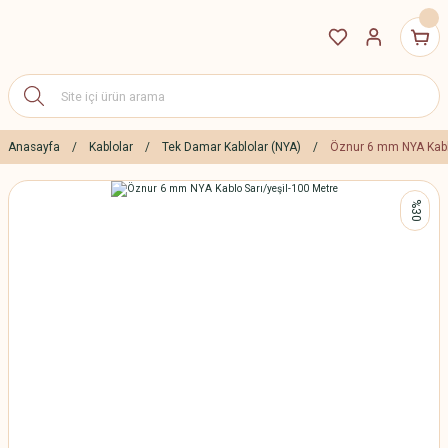
Anasayfa
Kablolar
Tek Damar Kablolar (NYA)
Öznur 6 mm NYA Kablo
%30