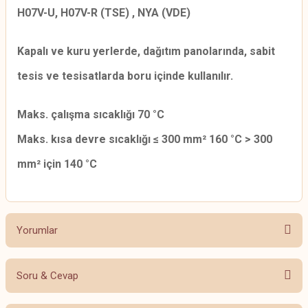
H07V-U, H07V-R (TSE) , NYA (VDE)
Kapalı ve kuru yerlerde, dağıtım panolarında, sabit
tesis ve tesisatlarda boru içinde kullanılır.
Maks. çalışma sıcaklığı 70 °C
Maks. kısa devre sıcaklığı ≤ 300 mm² 160 °C > 300
mm² için 140 °C
Yorumlar
Soru & Cevap
Bu ürüne ilk yorumu siz yapın!