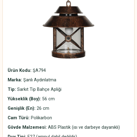
Ürün Kodu:
ŞA794
Marka:
Şanlı Aydınlatma
Tip:
Sarkıt Tip Bahçe Apliği
Yükseklik (Boy):
56 cm
Genişlik (En):
26 cm
Cam Türü:
Polikarbon
Gövde Malzemesi:
ABS Plastik (ısı ve darbeye dayanıklı)
Duy Tipi:
E27 (ampul dahil değildir)