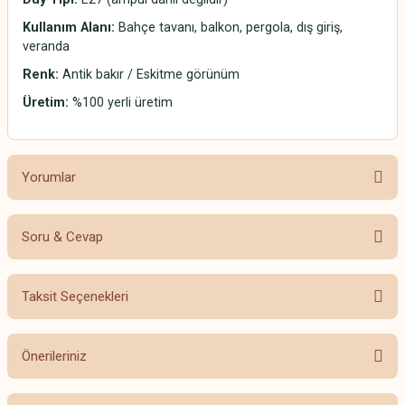
Kullanım Alanı:
Bahçe tavanı, balkon, pergola, dış giriş,
veranda
Renk:
Antik bakır / Eskitme görünüm
Üretim:
%100 yerli üretim
Yorumlar
Soru & Cevap
Bu ürüne ilk yorumu siz yapın!
Taksit Seçenekleri
Yorum Yaz
Ürün hakkında henüz soru sorulmamış.
Önerileriniz
Soru Sor