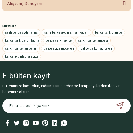
Bu ürünün fiyat bilgisi, resim, ürün açıklamalarında ve diğer konularda
Alışveriş Deneyimi
yetersiz gördüğünüz noktaları öneri formunu kullanarak tarafımıza
iletebilirsiniz.
Görüş ve önerileriniz için teşekkür ederiz.
Hızlı sevkiyat
Etiketler :
A... A... | 27/12/2024
Ürün resmi kalitesiz, bozuk veya görüntülenemiyor.
şanlı bahçe aydınlatma
şanlı bahçe aydınlatma fiyatları
bahçe sarkıt lamba
Ürün açıklamasında eksik bilgiler bulunuyor.
bahçe sarkıt aydınlatma
bahçe sarkıt avize
sarkıt bahçe lambası
Güvenilir ve profesyonel
sarkıt bahçe lambaları
Ürün bilgilerinde hatalar bulunuyor.
bahçe avize modelleri
bahçe balkon avizeleri
firma
bahce aydınlatma avıze
Ürün fiyatı diğer sitelerden daha pahalı.
Halil Kırbaş | 05/12/2024
Bu ürüne benzer farklı alternatifler olmalı.
E-bülten
kayıt
Aldığım malzemelerin
Bültenimize kayıt olun, indirimli ürünlerden ve kampanyalardan ilk sizin
tamamından memnunum
haberiniz olsun!
kaliteli ve fiyatları uygun
K... E... | 18/11/2024
Gönder
Kaliteli verimli guzel bir ürün
K... E... | 18/11/2024