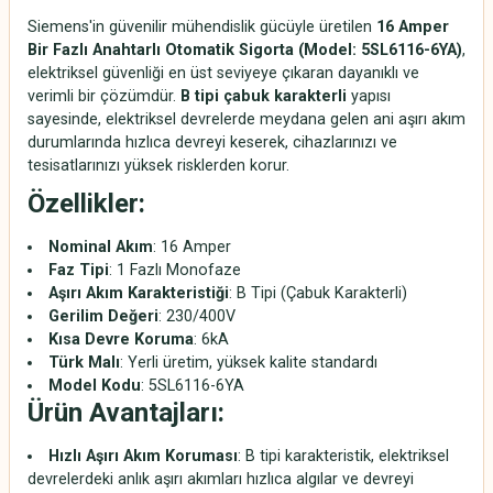
Siemens'in güvenilir mühendislik gücüyle üretilen
16 Amper
Bir Fazlı Anahtarlı Otomatik Sigorta (Model: 5SL6116-6YA)
,
elektriksel güvenliği en üst seviyeye çıkaran dayanıklı ve
verimli bir çözümdür.
B tipi çabuk karakterli
yapısı
sayesinde, elektriksel devrelerde meydana gelen ani aşırı akım
durumlarında hızlıca devreyi keserek, cihazlarınızı ve
tesisatlarınızı yüksek risklerden korur.
Özellikler:
Nominal Akım
: 16 Amper
Faz Tipi
: 1 Fazlı Monofaze
Aşırı Akım Karakteristiği
: B Tipi (Çabuk Karakterli)
Gerilim Değeri
: 230/400V
Kısa Devre Koruma
: 6kA
Türk Malı
: Yerli üretim, yüksek kalite standardı
Model Kodu
: 5SL6116-6YA
Ürün Avantajları:
Hızlı Aşırı Akım Koruması
: B tipi karakteristik, elektriksel
devrelerdeki anlık aşırı akımları hızlıca algılar ve devreyi