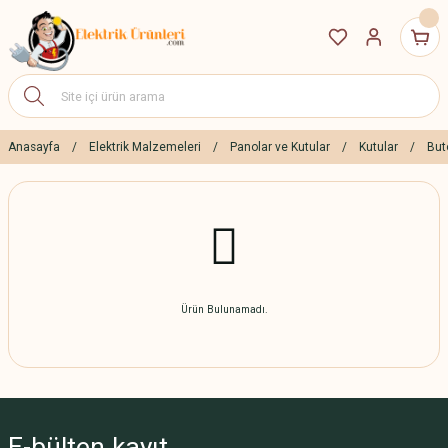
Anasayfa
Elektrik Malzemeleri
Panolar ve Kutular
Kutular
But
Ürün Bulunamadı.
E-bülten
kayıt