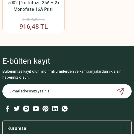
5002 | 2x Trifaze 25A + 2x
Monofaze 16A Prizli
Endüstriyel Priz Kutusu |
1.729,20 TL
Kompakt ve Darbeye
916,48 TL
Dayanıklı Yerli Üretim Enerji
Paneli
E-bülten
kayıt
Bültenimize kayıt olun, indirimli ürünlerden ve kampanyalardan ilk sizin
haberiniz olsun!
Kurumsal