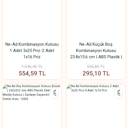
Ne-Ad Kombinasyon Kutusu
Ne-Ad Küçük Boş
1 Adet 3x25 Priz-2 Adet
Kombinasyon Kutusu
1x16 Priz
23.8x15.6 cm | ABS Plastik |
Priz ve Anahtar Montajına
1.046,40 TL
556,80 TL
Uygun | Yerli Üretim | Ürün
554,59 TL
295,10 TL
Kodu: 5010
%47
%47