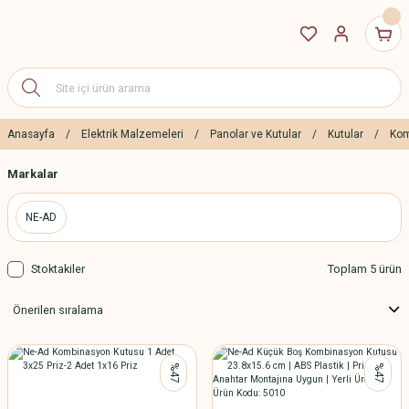
Anasayfa
Elektrik Malzemeleri
Panolar ve Kutular
Kutular
Kom
Markalar
NE-AD
Stoktakiler
Toplam 5 ürün
%47
%47