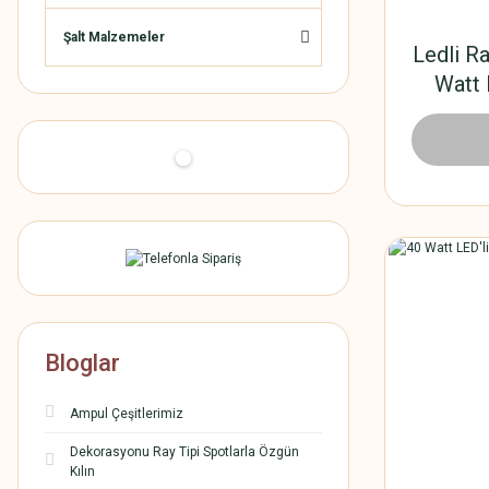
Şalt Malzemeler
Ledli R
Watt 
222,
Bloglar
Ampul Çeşitlerimiz
Dekorasyonu Ray Tipi Spotlarla Özgün
Kılın