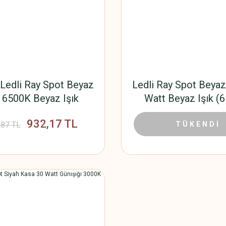
 Ledli Ray Spot Beyaz
Ledli Ray Spot Beyaz
 6500K Beyaz Işık
Watt Beyaz Işık (
932,17 TL
111,0
,87 TL
222,00 TL
TÜKENDİ