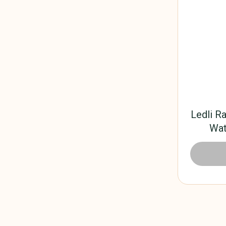
Ledli R
Wat
222,