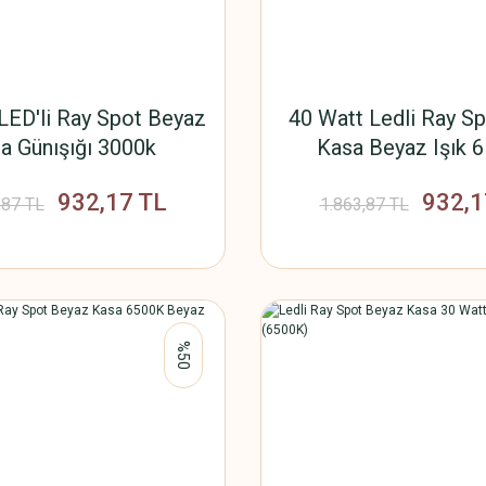
LED'li Ray Spot Beyaz
40 Watt Ledli Ray Sp
a Günışığı 3000k
Kasa Beyaz Işık 
932,17 TL
932,1
,87 TL
1.863,87 TL
%50