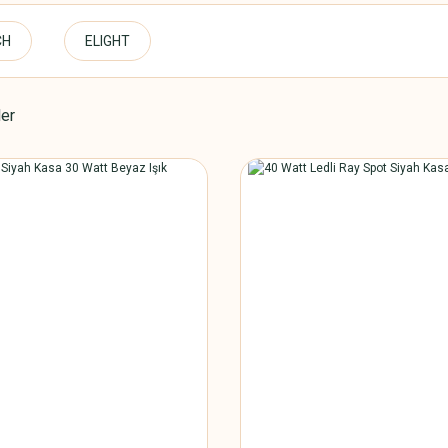
CH
ELIGHT
ler