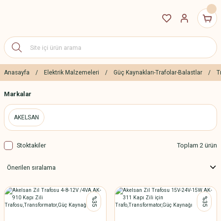
Anasayfa
Elektrik Malzemeleri
Güç Kaynakları-Trafolar-Balastlar
T
Markalar
AKELSAN
Stoktakiler
Toplam 2 ürün
%35
%35