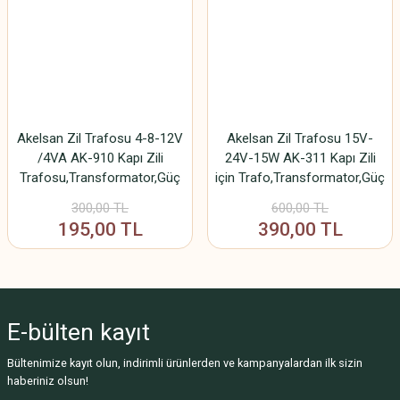
Akelsan Zil Trafosu 4-8-12V
Akelsan Zil Trafosu 15V-
/4VA AK-910 Kapı Zili
24V-15W AK-311 Kapı Zili
Trafosu,Transformator,Güç
için Trafo,Transformator,Güç
Kaynağı
Kaynağı
300,00 TL
600,00 TL
195,00 TL
390,00 TL
E-bülten
kayıt
Bültenimize kayıt olun, indirimli ürünlerden ve kampanyalardan ilk sizin
haberiniz olsun!