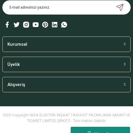
Kurumsal
Üyelik
Alışveriş
2023 Copyright SEKA ELEKTRİK İNŞAAT TAAHHÜT PAZARLAMA SANAYİ VE
TİCARET LİMİTED ŞİRKETİ - Tüm Hakları Saklıdır.