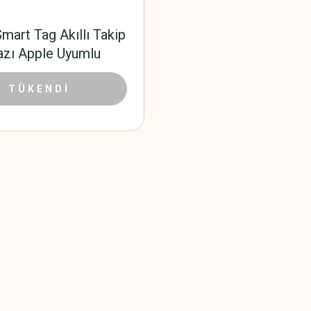
mart Tag Akıllı Takip
azı Apple Uyumlu
300,00 TL
00 TL
TÜKENDİ