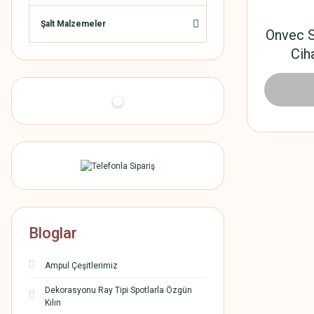
Şalt Malzemeler
Onvec S
Cih
300,
Bloglar
Ampul Çeşitlerimiz
Dekorasyonu Ray Tipi Spotlarla Özgün
Kılın